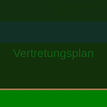
STAATLICHE REGELSCHU
KRÜGER"
NEUDIETENDORF
KONTAKTE
AKTUELLES
BERUFSORIENTIERUNG
SC
Vertretungsplan