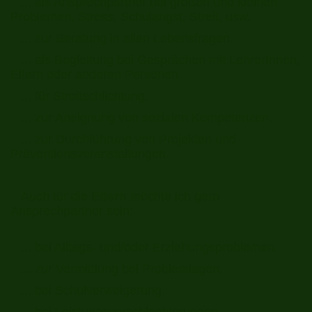
... als Ansprechpartner bei großen und kleinen
Problemen, Stress, Schulangst, Streit, usw.
... zur Beratung in allen Lebensfragen.
... als Begleitung bei Gesprächen mit LehrerInnen,
Eltern oder anderen Personen.
... für Streitschlichtung.
... zur Aneignung von sozialen Kompetenzen.
... zur Durchführung von Projekten und
Präventionsveranstaltungen.
Auch für die
Eltern
möchte ich gern
Ansprechpartner sein:
... bei Alltags- und/oder Erziehungsproblemen.
... zur Vermittlung bei Problemlagen.
... bei Schulverweigerung.