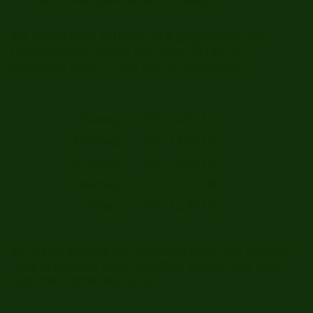
... bei Leistungsverschlechterungen.
Sie finden mich in
Raum 119
(gegenüber dem
Lehrerzimmer) und in der Regel bin ich zu
folgenden Zeiten in der Schule anzutreffen:
Montag:
7.00 - 16.00 Uhr
Dienstag:
7.00 - 12.00 Uhr
Mittwoch:
7.00 - 14.00 Uhr
Donnerstag:
10.30 - 16.00 Uhr
Freitag:
7.00 - 12.30 Uhr
Zur Vereinbarung von Terminen oder falls Sie mich
nicht in meinem Büro antreffen, können Sie mich
außerdem erreichen unter: